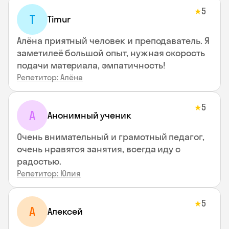
5
★
T
Timur
Алёна приятный человек и преподаватель. Я
заметилеё большой опыт, нужная скорость
подачи материала, эмпатичность!
Репетитор: Алёна
5
★
А
Анонимный ученик
Очень внимательный и грамотный педагог,
очень нравятся занятия, всегда иду с
радостью.
Репетитор: Юлия
5
★
А
Алексей