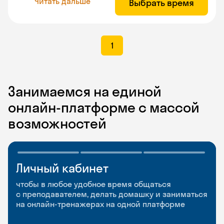
Читать дальше
Выбрать время
1
Занимаемся на единой
онлайн-платформе с массой
возможностей
Личный кабинет
Мобильное
Разговорные клубы
приложение
и Talks
чтобы в любое удобное время общаться
с преподавателем, делать домашку и заниматься
чтобы заниматься и изучать новые слова где
Групповые занятия для разговорной практики
на онлайн-тренажерах на одной платформе
и когда удобно
и индивидуальные встречи с преподавателями
со всего мира, чтобы общаться на английском