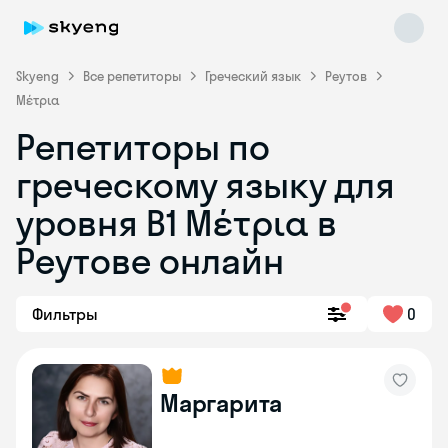
Skyeng
Все репетиторы
Греческий язык
Реутов
Μέτρια
Репетиторы по
греческому языку для
уровня Β1 Μέτρια в
Skyeng Chat
online
Реутове онлайн
Фильтры
0
Маргарита