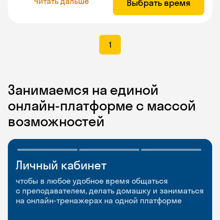
Читать дальше
Выбрать время
1
Занимаемся на единой
онлайн-платформе с массой
возможностей
Личный кабинет
Мобильное
Разговорные клубы
приложение
и Talks
чтобы в любое удобное время общаться
с преподавателем, делать домашку и заниматься
чтобы заниматься и изучать новые слова где
Групповые занятия для разговорной практики
на онлайн-тренажерах на одной платформе
и когда удобно
и индивидуальные встречи с преподавателями
со всего мира, чтобы общаться на английском