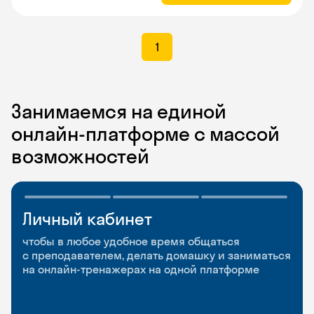
1
Занимаемся на единой
онлайн-платформе с массой
возможностей
Личный кабинет
Мобильное
Разговорные клубы
приложение
и Talks
чтобы в любое удобное время общаться
с преподавателем, делать домашку и заниматься
чтобы заниматься и изучать новые слова где
Групповые занятия для разговорной практики
на онлайн-тренажерах на одной платформе
и когда удобно
и индивидуальные встречи с преподавателями
со всего мира, чтобы общаться на английском
свободно