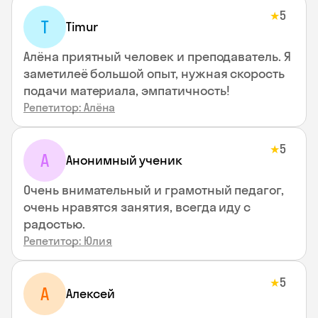
5
★
T
Timur
Алёна приятный человек и преподаватель. Я
заметилеё большой опыт, нужная скорость
подачи материала, эмпатичность!
Репетитор: Алёна
5
★
А
Анонимный ученик
Очень внимательный и грамотный педагог,
очень нравятся занятия, всегда иду с
радостью.
Репетитор: Юлия
5
★
А
Алексей