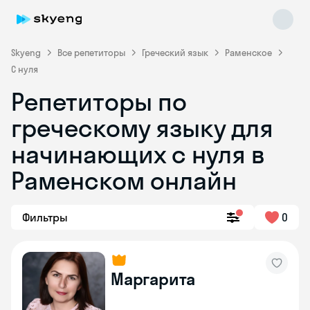
Skyeng
Все репетиторы
Греческий язык
Раменское
С нуля
Репетиторы по
греческому языку для
начинающих с нуля в
Skyeng Chat
online
Раменском онлайн
Фильтры
0
Маргарита