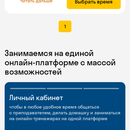
Читать дальше
Выбрать время
1
Занимаемся на единой
онлайн-платформе с массой
возможностей
Личный кабинет
Мобильное
Разговорные клубы
приложение
и Talks
чтобы в любое удобное время общаться
с преподавателем, делать домашку и заниматься
чтобы заниматься и изучать новые слова где
Групповые занятия для разговорной практики
на онлайн-тренажерах на одной платформе
и когда удобно
и индивидуальные встречи с преподавателями
со всего мира, чтобы общаться на английском