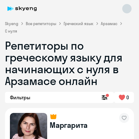
Skyeng
Все репетиторы
Греческий язык
Арзамас
С нуля
Репетиторы по
греческому языку для
начинающих с нуля в
Skyeng Chat
online
Арзамасе онлайн
Фильтры
0
Маргарита