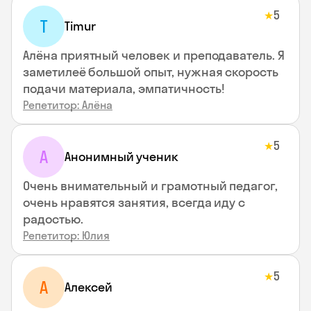
5
★
T
Timur
Алёна приятный человек и преподаватель. Я
заметилеё большой опыт, нужная скорость
подачи материала, эмпатичность!
Репетитор: Алёна
5
★
А
Анонимный ученик
Очень внимательный и грамотный педагог,
очень нравятся занятия, всегда иду с
радостью.
Репетитор: Юлия
5
★
А
Алексей