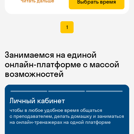
Читать дальше
Выбрать время
1
Занимаемся на единой
онлайн-платформе с массой
возможностей
Личный кабинет
Мобильное
Разговорные клубы
приложение
и Talks
чтобы в любое удобное время общаться
с преподавателем, делать домашку и заниматься
чтобы заниматься и изучать новые слова где
Групповые занятия для разговорной практики
на онлайн-тренажерах на одной платформе
и когда удобно
и индивидуальные встречи с преподавателями
со всего мира, чтобы общаться на английском