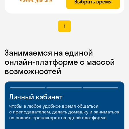
Читать дальше
Выбрать время
1
Занимаемся на единой
онлайн-платформе с массой
возможностей
Личный кабинет
Мобильное
Разговорные клубы
приложение
и Talks
чтобы в любое удобное время общаться
с преподавателем, делать домашку и заниматься
чтобы заниматься и изучать новые слова где
Групповые занятия для разговорной практики
на онлайн-тренажерах на одной платформе
и когда удобно
и индивидуальные встречи с преподавателями
со всего мира, чтобы общаться на английском