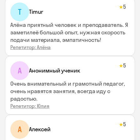
5
★
T
Timur
Алёна приятный человек и преподаватель. Я
заметилеё большой опыт, нужная скорость
подачи материала, эмпатичность!
Репетитор: Алёна
5
★
А
Анонимный ученик
Очень внимательный и грамотный педагог,
очень нравятся занятия, всегда иду с
радостью.
Репетитор: Юлия
5
★
А
Алексей