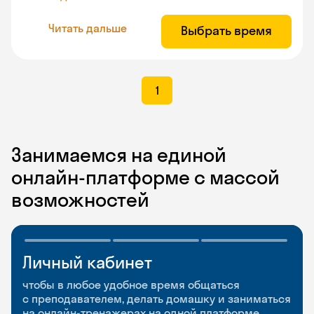
Читать дальше
Выбрать время
1
Занимаемся на единой
онлайн-платформе с массой
возможностей
Личный кабинет
Мобильное
Разговорные клубы
приложение
и Talks
чтобы в любое удобное время общаться
с преподавателем, делать домашку и заниматься
чтобы заниматься и изучать новые слова где
Групповые занятия для разговорной практики
на онлайн-тренажерах на одной платформе