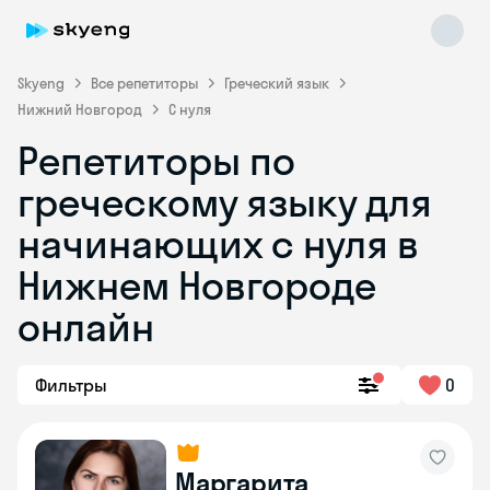
Skyeng
Все репетиторы
Греческий язык
Нижний Новгород
С нуля
Репетиторы по
греческому языку для
начинающих с нуля в
Skyeng Chat
online
Нижнем Новгороде
онлайн
Фильтры
0
Маргарита