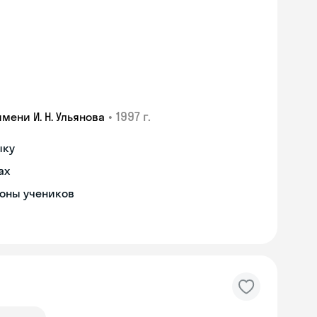
•
1997 г.
ени И. Н. Ульянова
ыку
ах
роны учеников