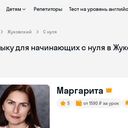
Детям
Репетиторы
Тест на уровень англий
Жуковский
С нуля
зыку для начинающих с нуля в Жу
Маргарита
5
от 1590 ₽ за урок