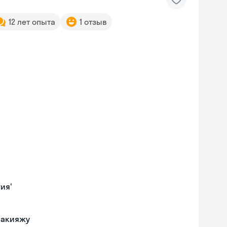
12 лет опыта
1 отзыв
ия'
макияжу