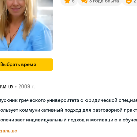
5
3 года опыта
2
Выбрать время
•
2009 г.
I\MГОУ
пускник греческого университета с юридической специ
пользует коммуникативный подход для разговорной прак
еспечивает индивидуальный подход и мотивацию к обуч
 дальше