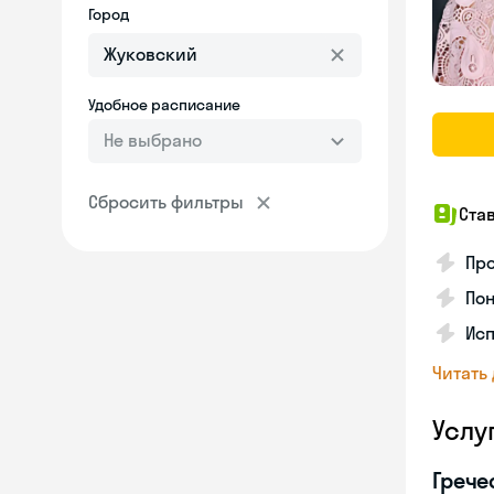
Город
Удобное расписание
Не выбрано
Сбросить фильтры
Ста
Про
Пон
Исп
Читать
Услу
Грече