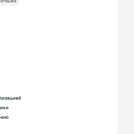
 отзыва
ализацией
тики
ению
Skyeng Chat
online