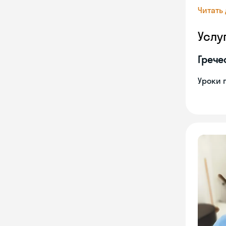
Читать
Услу
Грече
Уроки 