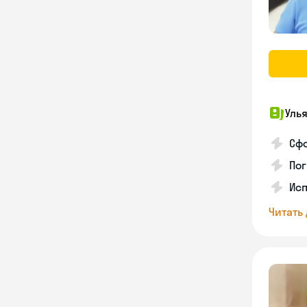
Уль
Сф
Пог
Исп
Читать