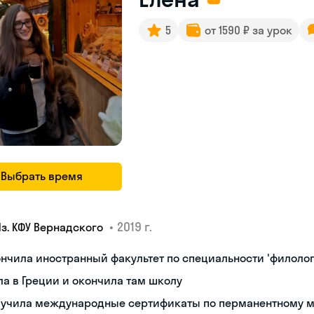
5
от 1590 ₽ за урок
Выбрать время
•
2019 г.
Яз. КФУ Вернадского
нчила иностранный факультет по специальности 'филолог
а в Греции и окончила там школу
лучила международные сертификаты по перманентному 