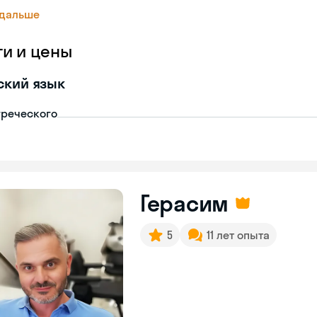
 дальше
ги и цены
ский язык
греческого
Герасим
5
11 лет опыта