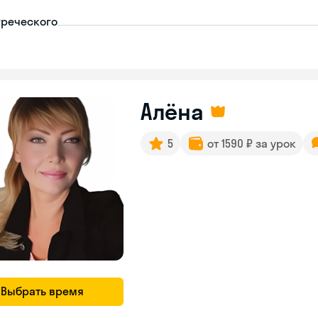
греческого
Алёна
5
от 1590 ₽ за урок
Выбрать время