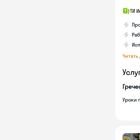
ТИ И
Про
Раб
Ис
Читать
Услу
Грече
Уроки 