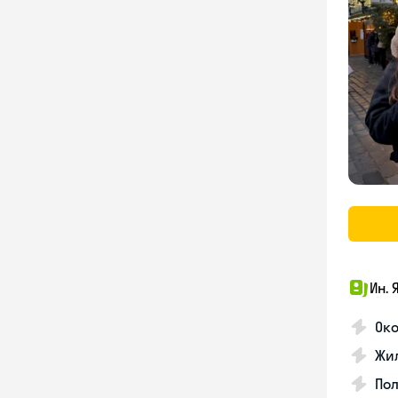
Ин. 
Око
Жил
По