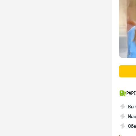
PAPE
Вы
Ис
Об