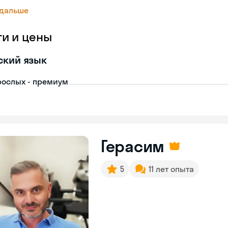
 дальше
ги и цены
ский язык
рослых - премиум
Герасим
5
11 лет опыта