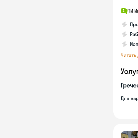
ТИ И
Про
Раб
Ис
Читать
Услу
Грече
Для вз