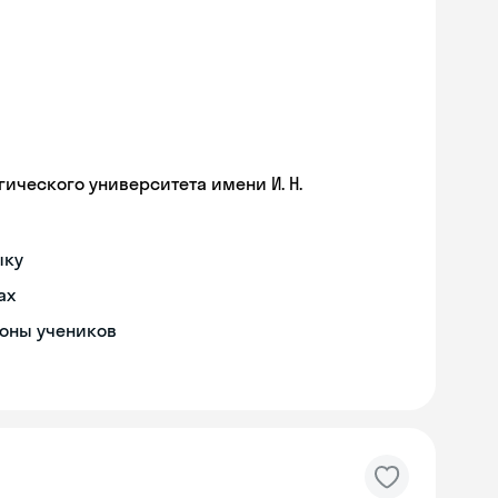
ического университета имени И. Н.
ыку
ах
роны учеников