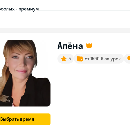
рослых - премиум
Алёна
5
от 1590 ₽ за урок
Выбрать время