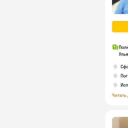
Пол
Уль
Сф
Пог
Исп
Читать