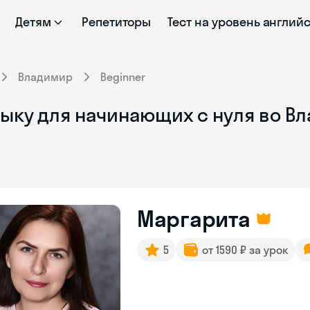
Детям
Репетиторы
Тест на уровень англий
Владимир
Beginner
зыку для начинающих с нуля во В
Маргарита
5
от 1590 ₽ за урок