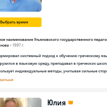
Выбрать время
ное наименование Ульяновского государственного педагог
•
1997 г.
янова
ормировал системный подход к обучению греческому яз
рузился в языковую среду, преподавал в греческих школ
ользует индивидуальные методы, учитывая сильные сто
 дальше
Юлия