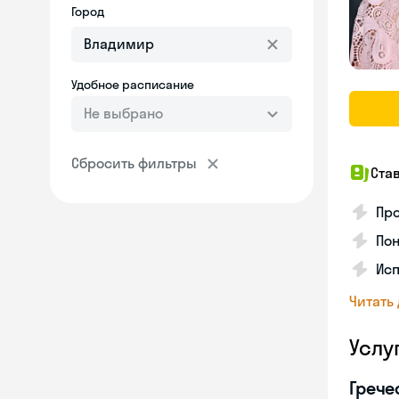
Город
Удобное расписание
Не выбрано
Сбросить фильтры
Ста
Про
Пон
Исп
Читать
Услу
Грече