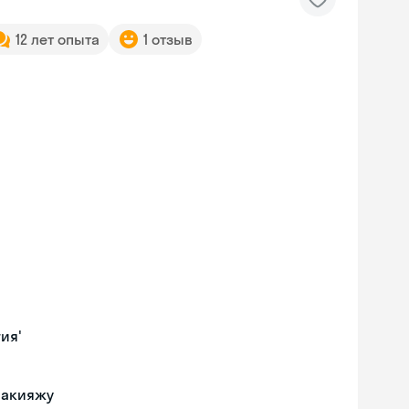
12 лет опыта
1 отзыв
ия'
макияжу