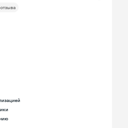
 отзыва
ализацией
тики
ению
Skyeng Chat
online