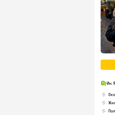
Ин. 
Око
Жил
По