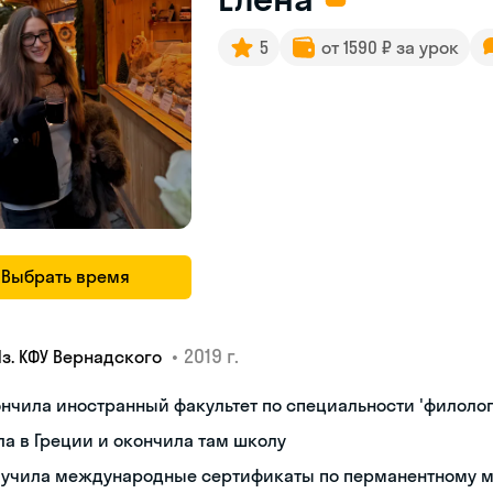
5
от 1590 ₽ за урок
Выбрать время
•
2019 г.
Яз. КФУ Вернадского
нчила иностранный факультет по специальности 'филолог
а в Греции и окончила там школу
лучила международные сертификаты по перманентному 