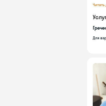
Читать
Услу
Грече
Для вз