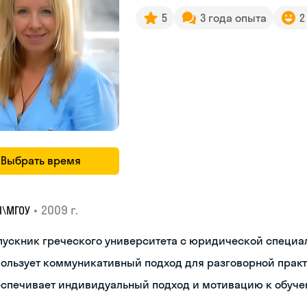
5
3 года опыта
2
Выбрать время
•
2009 г.
I\MГОУ
пускник греческого университета с юридической специ
пользует коммуникативный подход для разговорной прак
еспечивает индивидуальный подход и мотивацию к обуч