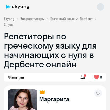
Skyeng
Все репетиторы
Греческий язык
Дербент
С нуля
Репетиторы по
греческому языку для
начинающих с нуля в
Skyeng Chat
online
Дербенте онлайн
Фильтры
0
Маргарита