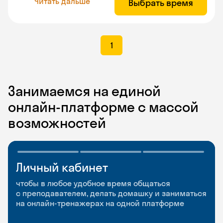
Читать дальше
Выбрать время
1
Занимаемся на единой
онлайн-платформе с массой
возможностей
Личный кабинет
Мобильное
Разговорные клубы
приложение
и Talks
чтобы в любое удобное время общаться
с преподавателем, делать домашку и заниматься
чтобы заниматься и изучать новые слова где
Групповые занятия для разговорной практики
на онлайн-тренажерах на одной платформе
и когда удобно
и индивидуальные встречи с преподавателями
со всего мира, чтобы общаться на английском