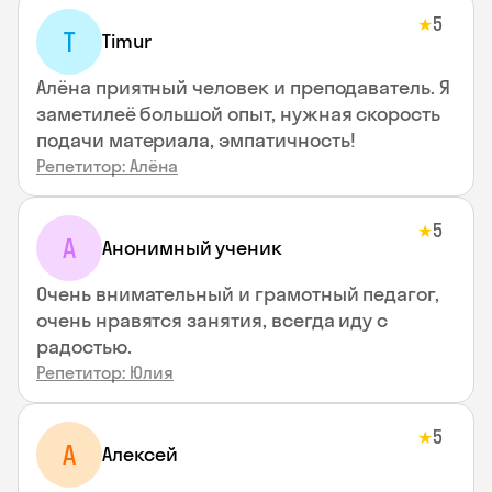
5
★
T
Timur
Алёна приятный человек и преподаватель. Я
заметилеё большой опыт, нужная скорость
подачи материала, эмпатичность!
Репетитор: Алёна
5
★
А
Анонимный ученик
Очень внимательный и грамотный педагог,
очень нравятся занятия, всегда иду с
радостью.
Репетитор: Юлия
5
★
А
Алексей