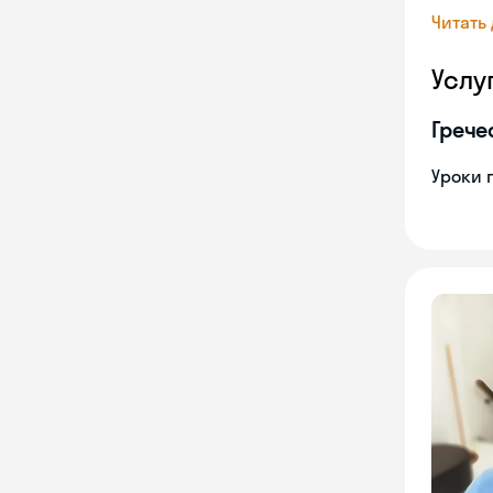
Читать
Услу
Грече
Уроки 