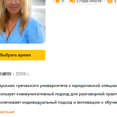
5
3 года опыта
2
Выбрать время
•
2009 г.
I\MГОУ
пускник греческого университета с юридической специ
пользует коммуникативный подход для разговорной прак
еспечивает индивидуальный подход и мотивацию к обуч
 дальше