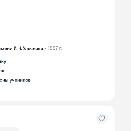
•
1997 г.
ени И. Н. Ульянова
ыку
ах
роны учеников