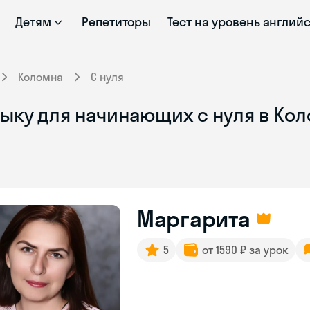
Детям
Репетиторы
Тест на уровень англий
Коломна
С нуля
зыку для начинающих с нуля в Ко
Маргарита
5
от 1590 ₽ за урок