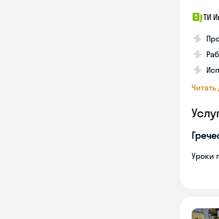
ТИ И
Про
Раб
Ис
Читать
Услу
Грече
Уроки 