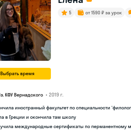
5
от 1590 ₽ за урок
Выбрать время
•
2019 г.
Яз. КФУ Вернадского
нчила иностранный факультет по специальности 'филолог
а в Греции и окончила там школу
лучила международные сертификаты по перманентному 