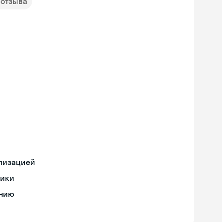
 отзыва
ализацией
тики
ению
Skyeng Chat
online