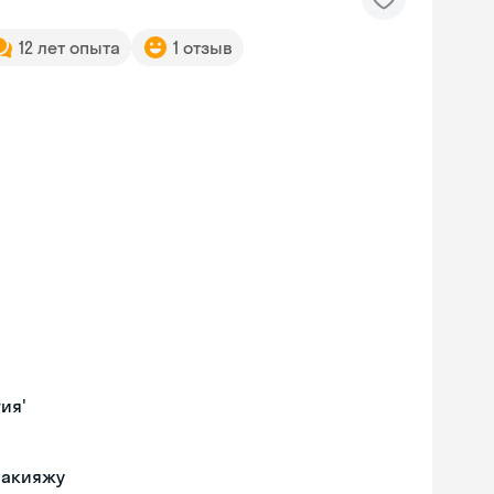
12 лет опыта
1 отзыв
ия'
макияжу