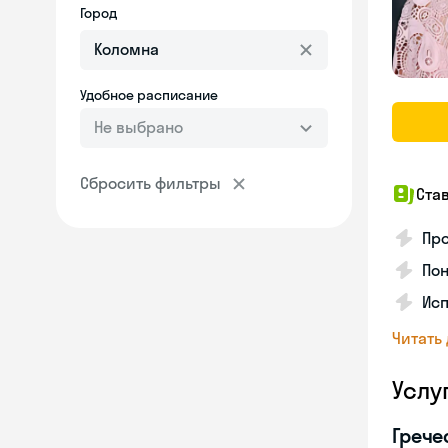
Город
Удобное расписание
Не выбрано
Сбросить фильтры
Ста
Про
Пон
Исп
Читать
Услу
Грече