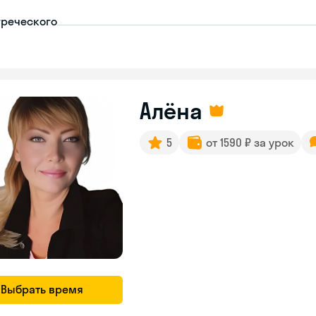
греческого
Алёна
5
от 1590 ₽ за урок
Выбрать время