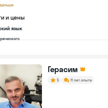
 дальше
ги и цены
ский язык
греческого
Герасим
5
11 лет опыта