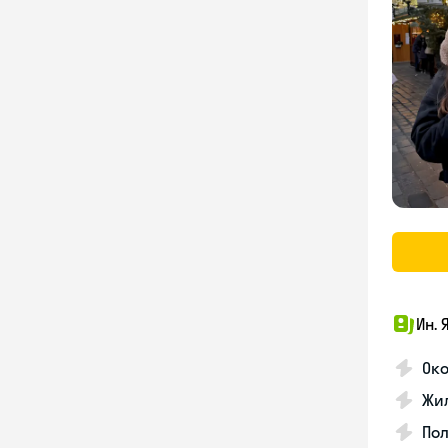
Ин. 
Око
Жил
По