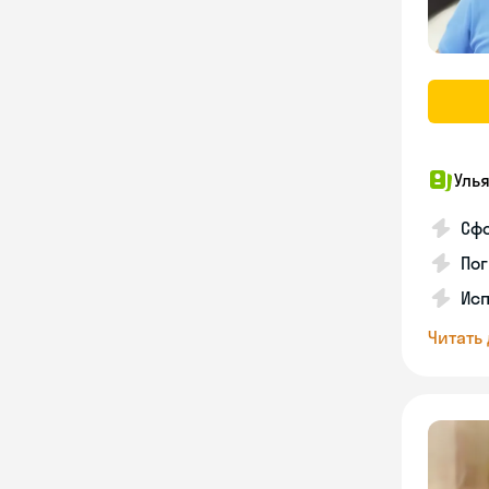
Уль
Сф
Пог
Исп
Читать