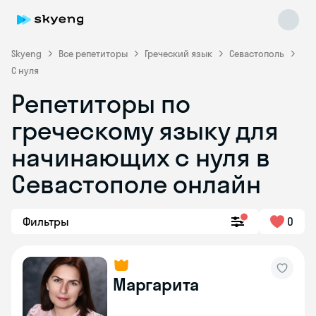
Skyeng
Все репетиторы
Греческий язык
Севастополь
С нуля
Репетиторы по
греческому языку для
начинающих с нуля в
Skyeng Chat
online
Севастополе онлайн
Фильтры
0
Маргарита