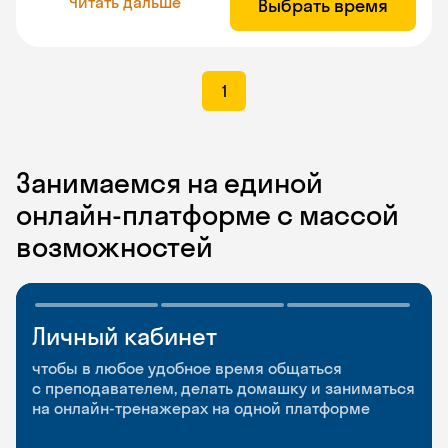
Читать дальше
Выбрать время
1
Занимаемся на единой
онлайн-платформе с массой
возможностей
Личный кабинет
Мобильное
Разговорные клубы
приложение
и Talks
чтобы в любое удобное время общаться
с преподавателем, делать домашку и заниматься
чтобы заниматься и изучать новые слова где
Групповые занятия для разговорной практики
на онлайн-тренажерах на одной платформе
и когда удобно
и индивидуальные встречи с преподавателями
со всего мира, чтобы общаться на английском