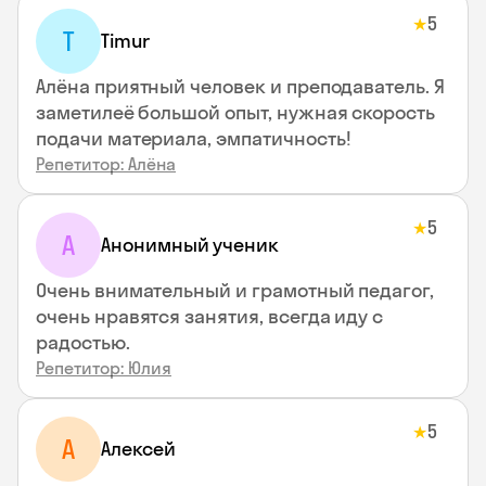
5
★
T
Timur
Алёна приятный человек и преподаватель. Я
заметилеё большой опыт, нужная скорость
подачи материала, эмпатичность!
Репетитор: Алёна
5
★
А
Анонимный ученик
Очень внимательный и грамотный педагог,
очень нравятся занятия, всегда иду с
радостью.
Репетитор: Юлия
5
★
А
Алексей