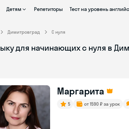
Детям
Репетиторы
Тест на уровень англий
Димитровград
С нуля
зыку для начинающих с нуля в Ди
Маргарита
5
от 1590 ₽ за урок