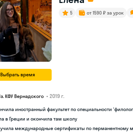
5
от 1590 ₽ за урок
Выбрать время
•
2019 г.
Яз. КФУ Вернадского
нчила иностранный факультет по специальности 'филолог
а в Греции и окончила там школу
лучила международные сертификаты по перманентному 