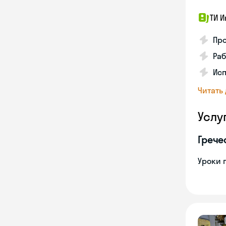
ТИ И
Про
Раб
Ис
Читать
Услу
Грече
Уроки 