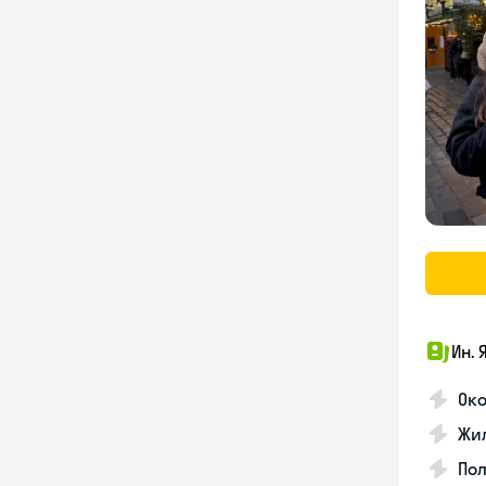
Ин. 
Око
Жил
По