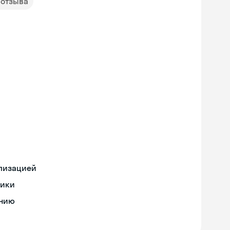
 отзыва
ализацией
тики
ению
Skyeng Chat
online