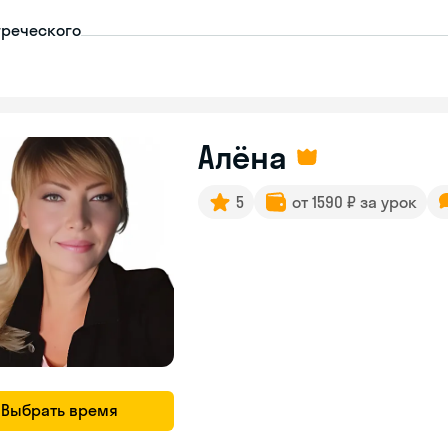
греческого
Алёна
5
от 1590 ₽ за урок
Выбрать время