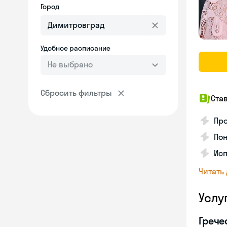
Город
Удобное расписание
Не выбрано
Сбросить фильтры
Ста
Про
Пон
Исп
Читать
Услу
Грече