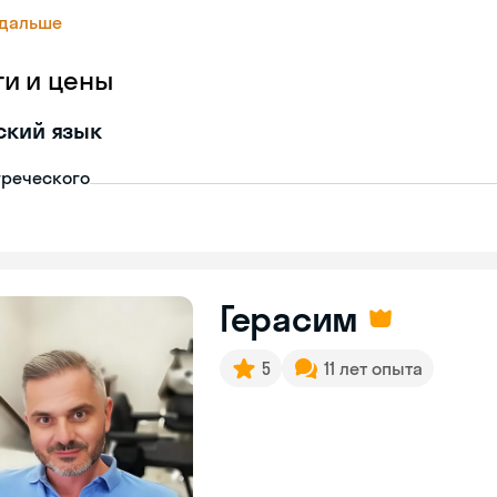
 дальше
ги и цены
ский язык
греческого
Герасим
5
11 лет опыта