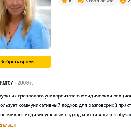
5
3 года опыта
2
Выбрать время
•
2009 г.
I\MГОУ
пускник греческого университета с юридической специ
пользует коммуникативный подход для разговорной прак
еспечивает индивидуальный подход и мотивацию к обуч
 дальше