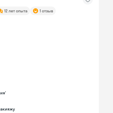
12 лет опыта
1 отзыв
ия'
макияжу