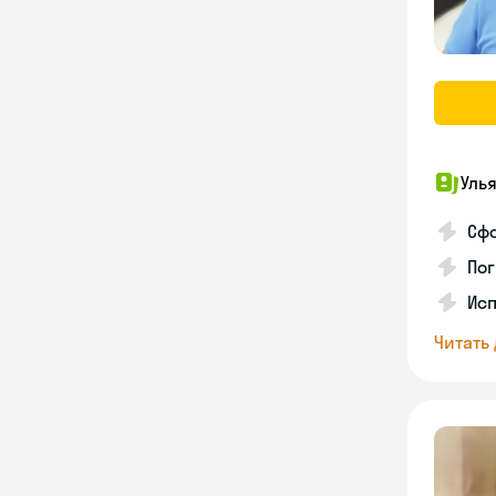
Уль
Сф
Пог
Исп
Читать