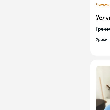
Читать
Услу
Грече
Уроки 