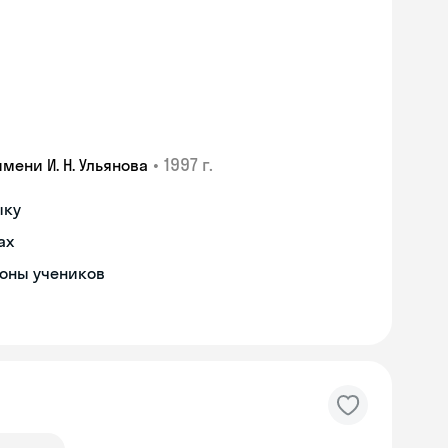
•
1997 г.
ени И. Н. Ульянова
ыку
ах
роны учеников