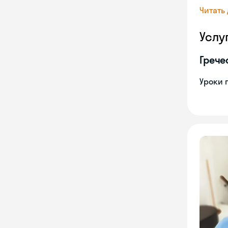
Читать
Услу
Грече
Уроки 