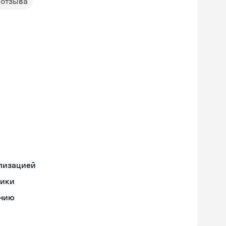
 отзыва
ализацией
тики
ению
Skyeng Chat
online