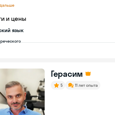
 дальше
ги и цены
ский язык
греческого
Герасим
5
11 лет опыта