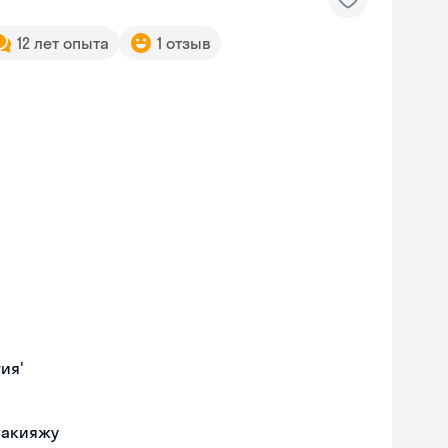
12 лет опыта
1 отзыв
ия'
макияжу