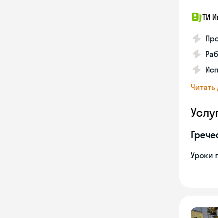
ТИ И
Про
Раб
Ис
Читать
Услу
Грече
Уроки 