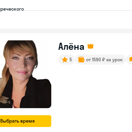
греческого
Алёна
5
от 1590 ₽ за урок
Выбрать время