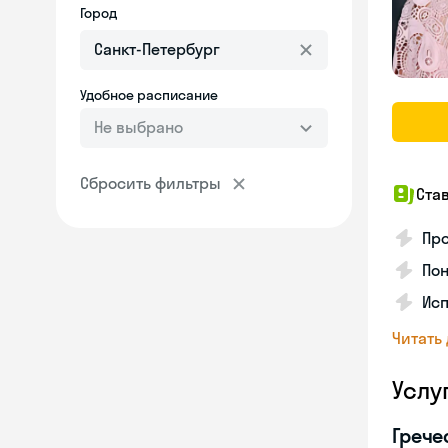
Город
Удобное расписание
Не выбрано
Сбросить фильтры
Ста
Про
Пон
Исп
Читать
Услу
Грече