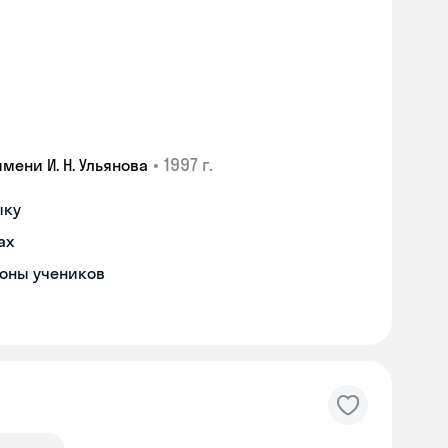
•
1997 г.
ени И. Н. Ульянова
ыку
ах
роны учеников