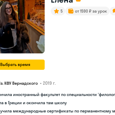
5
от 1590 ₽ за урок
Выбрать время
•
2019 г.
Яз. КФУ Вернадского
нчила иностранный факультет по специальности 'филолог
а в Греции и окончила там школу
лучила международные сертификаты по перманентному 