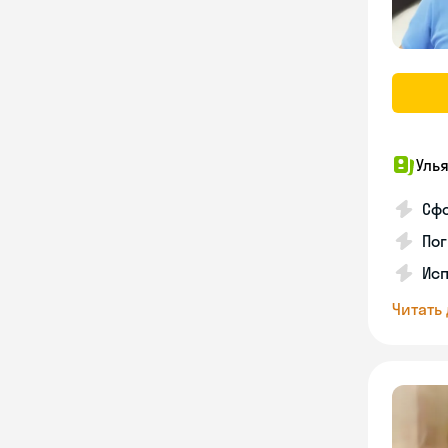
Уль
Сф
Пог
Исп
Читать