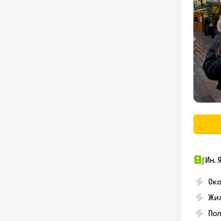
Ин. 
Око
Жил
По