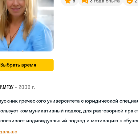
5
3 года опыта
2
Выбрать время
•
2009 г.
I\MГОУ
пускник греческого университета с юридической специ
пользует коммуникативный подход для разговорной прак
еспечивает индивидуальный подход и мотивацию к обуч
 дальше