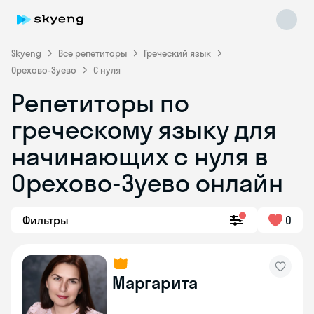
Skyeng
Все репетиторы
Греческий язык
Орехово-Зуево
С нуля
Репетиторы по
греческому языку для
начинающих с нуля в
Skyeng Chat
online
Орехово-Зуево онлайн
Фильтры
0
Маргарита