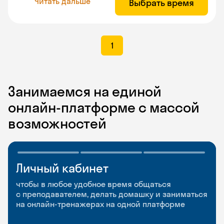
Читать дальше
Выбрать время
1
Занимаемся на единой
онлайн-платформе с массой
возможностей
Личный кабинет
Мобильное
Разговорные клубы
приложение
и Talks
чтобы в любое удобное время общаться
с преподавателем, делать домашку и заниматься
чтобы заниматься и изучать новые слова где
Групповые занятия для разговорной практики
на онлайн-тренажерах на одной платформе
и когда удобно
и индивидуальные встречи с преподавателями
со всего мира, чтобы общаться на английском