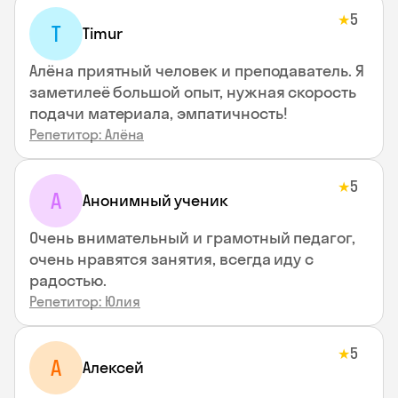
5
★
T
Timur
Алёна приятный человек и преподаватель. Я
заметилеё большой опыт, нужная скорость
подачи материала, эмпатичность!
Репетитор: Алёна
5
★
А
Анонимный ученик
Очень внимательный и грамотный педагог,
очень нравятся занятия, всегда иду с
радостью.
Репетитор: Юлия
5
★
А
Алексей