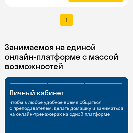
1
Занимаемся на единой
онлайн-платформе с массой
возможностей
Личный кабинет
Мобильное
Разговорные клубы
приложение
и Talks
чтобы в любое удобное время общаться
с преподавателем, делать домашку и заниматься
чтобы заниматься и изучать новые слова где
Групповые занятия для разговорной практики
на онлайн-тренажерах на одной платформе
и когда удобно
и индивидуальные встречи с преподавателями
со всего мира, чтобы общаться на английском
свободно