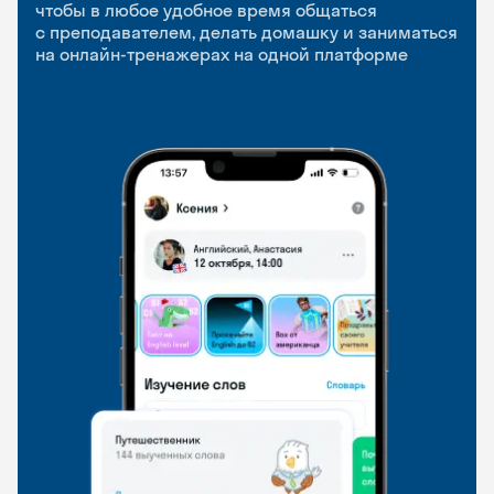
приложение
и Talks
чтобы в любое удобное время общаться
с преподавателем, делать домашку и заниматься
чтобы заниматься и изучать новые слова где
Групповые занятия для разговорной практики
на онлайн-тренажерах на одной платформе
и когда удобно
и индивидуальные встречи с преподавателями
со всего мира, чтобы общаться на английском
свободно