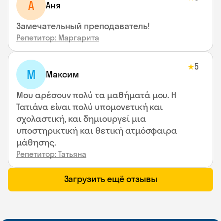
А
Аня
Замечательный преподаватель!
Репетитор: Маргарита
5
★
М
Максим
Μου αρέσουν πολύ τα μαθήματά μου. Η
Τατιάνα είναι πολύ υπομονετική και
σχολαστική, και δημιουργεί μια
υποστηρικτική και θετική ατμόσφαιρα
μάθησης.
Репетитор: Татьяна
Загрузить ещё отзывы