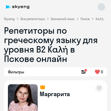
Skyeng
Все репетиторы
Греческий язык
Псков
Καλή
Репетиторы по
греческому языку для
уровня Β2 Καλή в
Пскове онлайн
Skyeng Chat
online
Фильтры
0
Маргарита