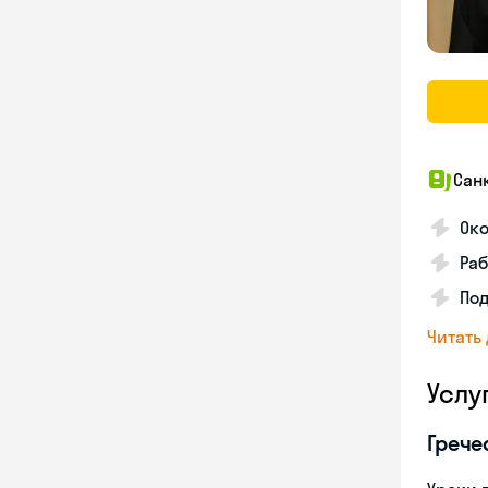
Сан
Око
Раб
Под
Читать
Услу
Грече