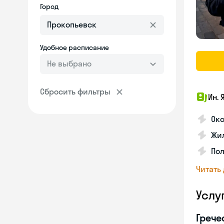
Город
Удобное расписание
Не выбрано
Сбросить фильтры
Ин. 
Око
Жил
По
Читать
Услу
Грече