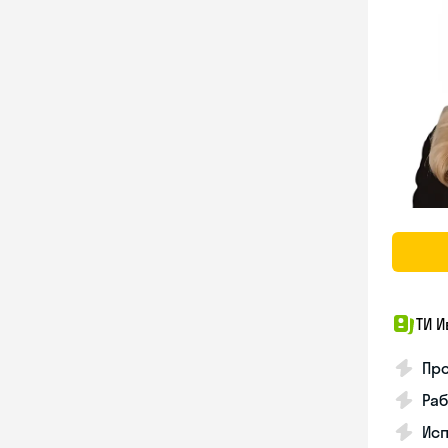
ТИ И
Про
Раб
Ис