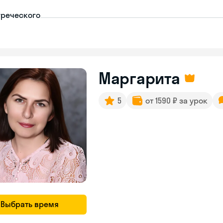
греческого
Маргарита
5
от 1590 ₽ за урок
Выбрать время