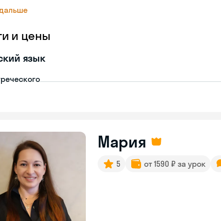
 дальше
ги и цены
ский язык
греческого
Мария
5
от 1590 ₽ за урок