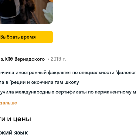
Выбрать время
•
2019 г.
Яз. КФУ Вернадского
нчила иностранный факультет по специальности 'филолог
а в Греции и окончила там школу
лучила международные сертификаты по перманентному 
 дальше
ги и цены
ский язык