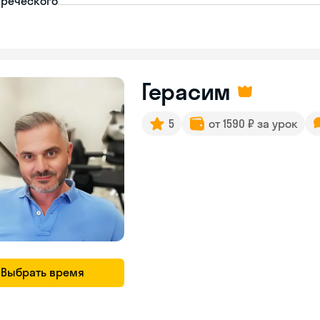
греческого
Герасим
5
от 1590 ₽ за урок
Выбрать время