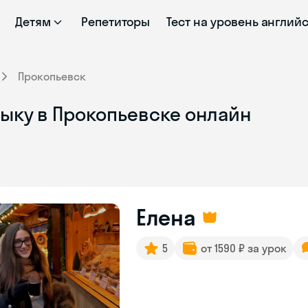
Детям
Репетиторы
Тест на уровень англий
Прокопьевск
зыку в Прокопьевске онлайн
Елена
5
от 1590 ₽ за урок