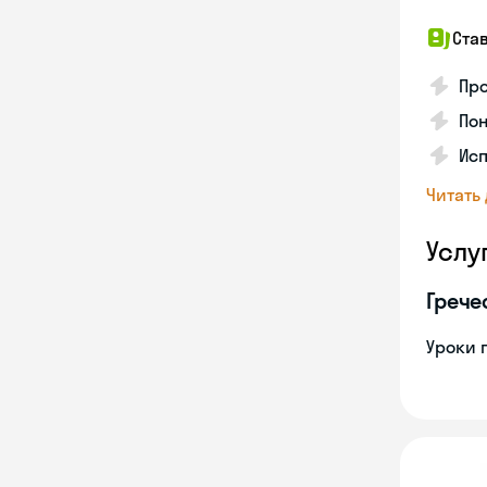
Ста
Про
Пон
Исп
Читать
Услу
Грече
Уроки 