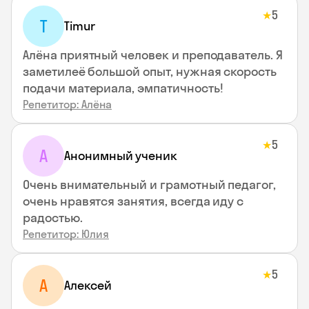
5
★
T
Timur
Алёна приятный человек и преподаватель. Я
заметилеё большой опыт, нужная скорость
подачи материала, эмпатичность!
Репетитор: Алёна
5
★
А
Анонимный ученик
Очень внимательный и грамотный педагог,
очень нравятся занятия, всегда иду с
радостью.
Репетитор: Юлия
5
★
А
Алексей