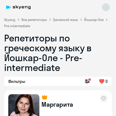
Skyeng
Все репетиторы
Греческий язык
Йошкар-Ола
Pre-intermediate
Репетиторы по
греческому языку в
Йошкар-Оле - Pre-
Skyeng Chat
online
intermediate
Фильтры
0
Маргарита