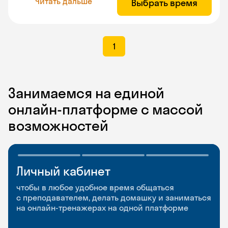
Читать дальше
Выбрать время
1
Занимаемся на единой
онлайн-платформе с массой
возможностей
Личный кабинет
Мобильное
Разговорные клубы
приложение
и Talks
чтобы в любое удобное время общаться
с преподавателем, делать домашку и заниматься
чтобы заниматься и изучать новые слова где
Групповые занятия для разговорной практики
на онлайн-тренажерах на одной платформе
и когда удобно
и индивидуальные встречи с преподавателями
со всего мира, чтобы общаться на английском