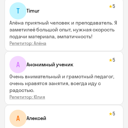
5
★
T
Timur
Алёна приятный человек и преподаватель. Я
заметилеё большой опыт, нужная скорость
подачи материала, эмпатичность!
Репетитор: Алёна
5
★
А
Анонимный ученик
Очень внимательный и грамотный педагог,
очень нравятся занятия, всегда иду с
радостью.
Репетитор: Юлия
5
★
А
Алексей