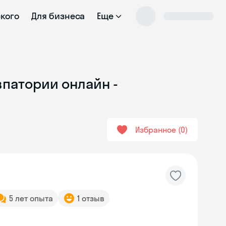
ского
Для бизнеса
Еще
впатории онлайн -
Избранное
0
5 лет опыта
1 отзыв