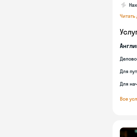
На
Читать
Услу
Англи
Делово
Для пу
Для на
Все усл