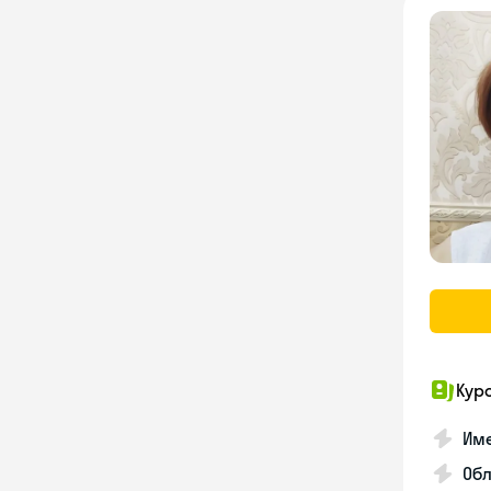
Кур
Име
Об