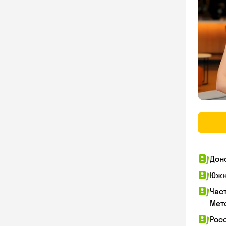
Дон
Южн
Час
Мет
Рос