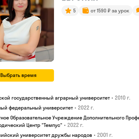
5
от 1590 ₽ за урок
Выбрать время
•
2010 г.
ской государственный аграрный университет
•
2022 г.
ый федеральный университет
тное Образовательное Учреждение Дополнительного Проф
•
2022 г.
одический Центр "Темпус"
•
2001 г.
сийский университет дружбы народов