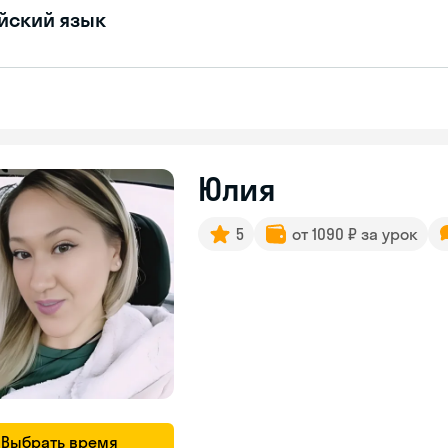
йский язык
Юлия
5
от 1090 ₽ за урок
Выбрать время