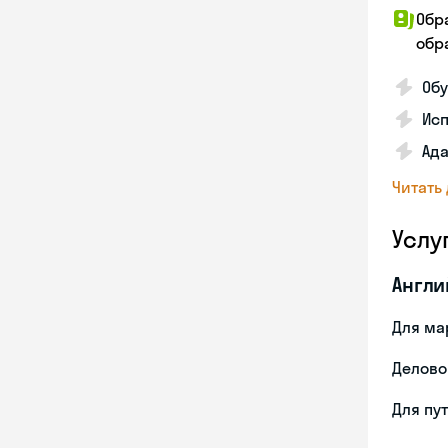
Обр
обра
Обу
Ис
Ада
Читать
Услу
Англи
Для ма
Делово
Для пу