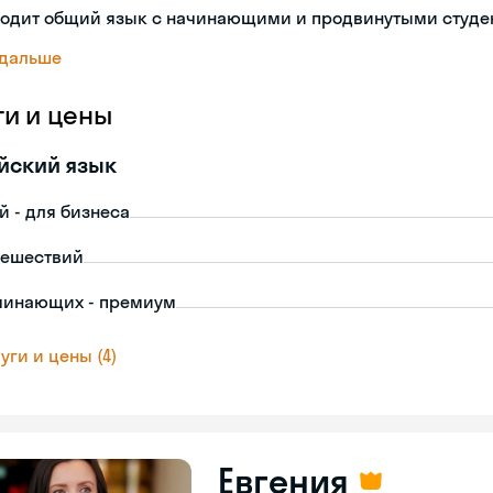
ходит общий язык с начинающими и продвинутыми студе
 дальше
ги и цены
йский язык
й - для бизнеса
тешествий
чинающих - премиум
уги и цены (4)
Евгения