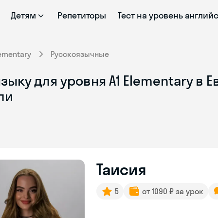
Детям
Репетиторы
Тест на уровень англий
ementary
Русскоязычные
ыку для уровня A1 Elementary в Е
ли
Таисия
5
от 1090 ₽ за урок