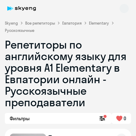
Skyeng
Все репетиторы
Евпатория
Elementary
Русскоязычные
Репетиторы по
английскому языку для
уровня A1 Elementary в
Евпатории онлайн -
Skyeng Chat
online
Русскоязычные
преподаватели
Фильтры
0