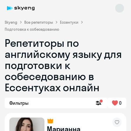
Skyeng
Все репетиторы
Ессентуки
Подготовка к собеседованию
Репетиторы по
английскому языку для
подготовки к
собеседованию в
Skyeng Chat
online
Ессентуках онлайн
Фильтры
0
Марианна