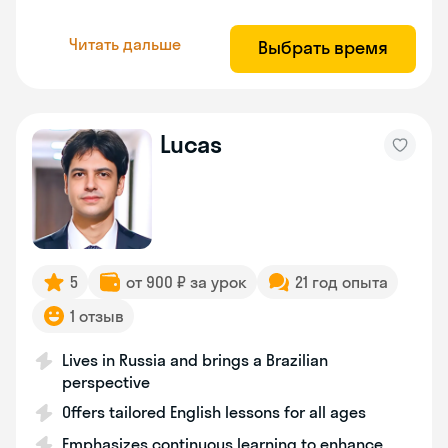
Читать дальше
Выбрать время
Lucas
5
от 900 ₽ за урок
21 год опыта
1 отзыв
Lives in Russia and brings a Brazilian
perspective
Offers tailored English lessons for all ages
Emphasizes continuous learning to enhance