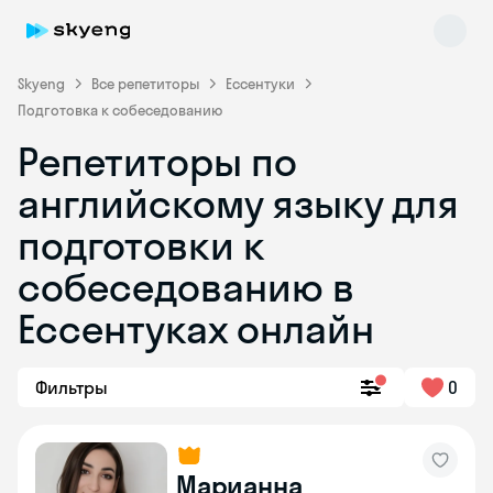
Skyeng
Все репетиторы
Ессентуки
Подготовка к собеседованию
Репетиторы по
английскому языку для
подготовки к
собеседованию в
Skyeng Chat
online
Ессентуках онлайн
Фильтры
0
Марианна