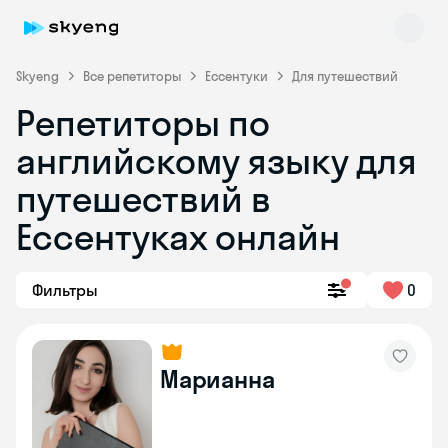
Skyeng
Все репетиторы
Ессентуки
Для путешествий
Репетиторы по
английскому языку для
путешествий в
Ессентуках онлайн
Skyeng Chat
online
Фильтры
0
Марианна