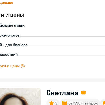
 дальше
ги и цены
йский язык
ркетологов
й - для бизнеса
тешествий
уги и цены (5)
Светлана
5
от 1590 ₽ за урок