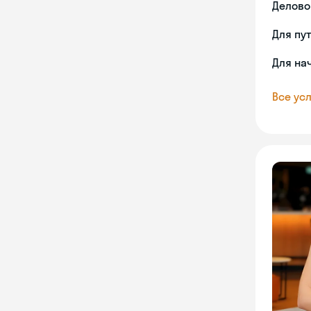
Делово
Для пу
Для на
Все усл