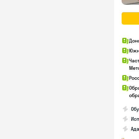
Дон
Южн
Час
Мет
Рос
Обр
обра
Обу
Ис
Ада