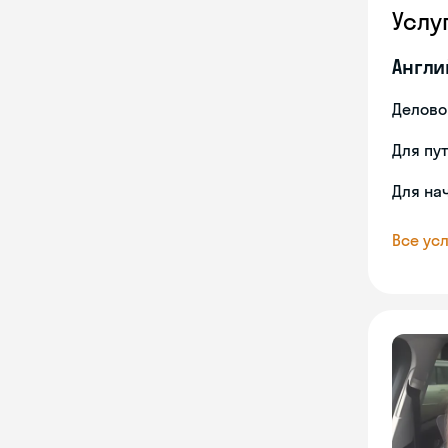
Услу
Англи
Делово
Для пу
Для на
Все усл