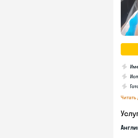
Име
Ис
Гот
Читать
Услу
Англи