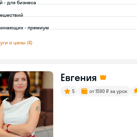
й - для бизнеса
тешествий
чинающих - премиум
уги и цены (4)
Евгения
5
от 1590 ₽ за урок