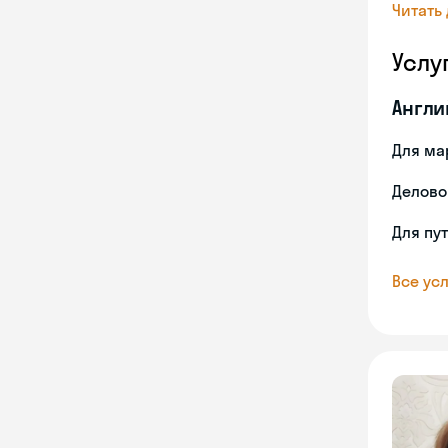
Читать
Услу
Англи
Для ма
Делово
Для пу
Все усл