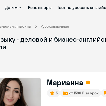
Детям
Репетиторы
Тест на уровень англий
знес-английский
Русскоязычные
зыку - деловой и бизнес-английск
ли
Марианна
5
от 1590 ₽ за урок