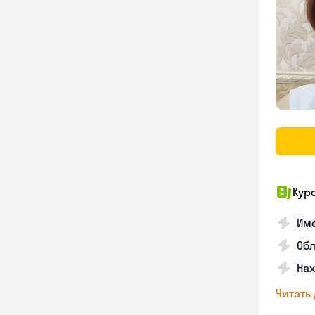
Кур
Име
Об
На
Читать