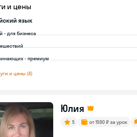
ги и цены
йский язык
й - для бизнеса
тешествий
чинающих - премиум
уги и цены (4)
Юлия
5
от 1590 ₽ за урок