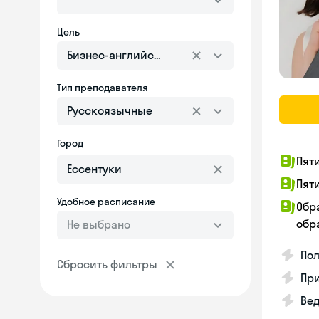
Цель
Бизнес-английский
Тип преподавателя
Русскоязычные
Город
Пят
Пят
Удобное расписание
Обр
обра
Не выбрано
Пол
Сбросить фильтры
Пр
Вед