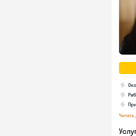
Око
Раб
Пр
Читать
Услу