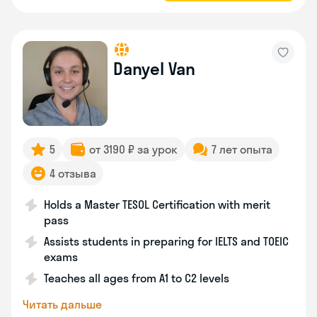
Danyel Van
5
от 3190 ₽ за урок
7 лет опыта
4 отзыва
Holds a Master TESOL Certification with merit
pass
Assists students in preparing for IELTS and TOEIC
exams
Teaches all ages from A1 to C2 levels
Читать дальше