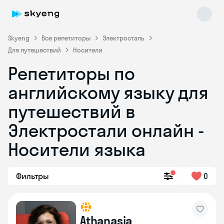
Skyeng
Все репетиторы
Электросталь
Для путешествий
Носители
Репетиторы по
английскому языку для
путешествий в
Электростали онлайн -
Skyeng Chat
online
Носители языка
Фильтры
0
Athanasia