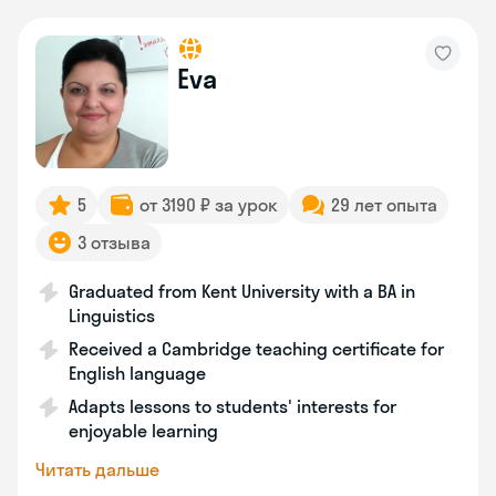
Eva
5
от 3190 ₽ за урок
29 лет опыта
3 отзыва
Graduated from Kent University with a BA in
Linguistics
Received a Cambridge teaching certificate for
English language
Adapts lessons to students' interests for
enjoyable learning
Читать дальше