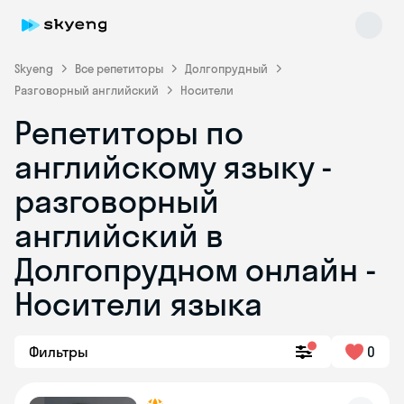
Skyeng
Все репетиторы
Долгопрудный
Разговорный английский
Носители
Репетиторы по
английскому языку -
разговорный
английский в
Skyeng Chat
online
Долгопрудном онлайн -
Носители языка
Фильтры
0