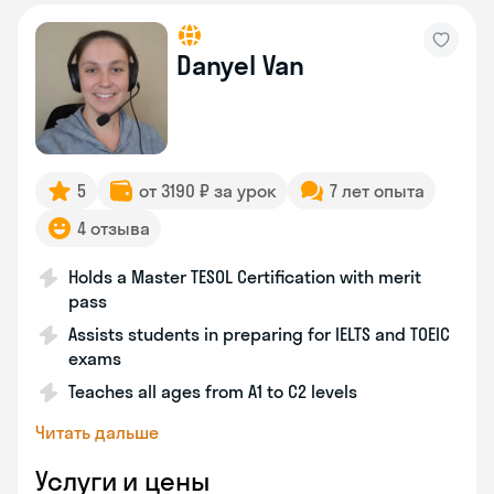
Danyel Van
5
от 3190 ₽ за урок
7 лет опыта
4 отзыва
Holds a Master TESOL Certification with merit
pass
Assists students in preparing for IELTS and TOEIC
exams
Teaches all ages from A1 to C2 levels
Читать дальше
Услуги и цены