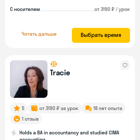
С носителем
от 3190 ₽ / урок
Читать дальше
Выбрать время
Tracie
5
от 3190 ₽ за урок
18 лет опыта
1 отзыв
Holds a BA in accountancy and studied CIMA
accounting