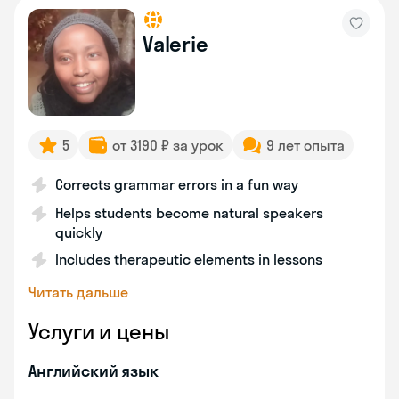
Valerie
5
от 3190 ₽ за урок
9 лет опыта
Corrects grammar errors in a fun way
Helps students become natural speakers
quickly
Includes therapeutic elements in lessons
Читать дальше
Услуги и цены
Английский язык