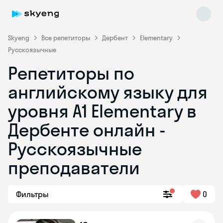
Skyeng
Все репетиторы
Дербент
Elementary
Русскоязычные
Репетиторы по
английскому языку для
уровня A1 Elementary в
Дербенте онлайн -
Skyeng Chat
online
Русскоязычные
преподаватели
Фильтры
0