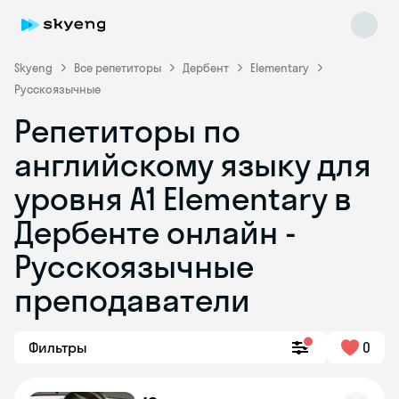
Skyeng
Все репетиторы
Дербент
Elementary
Русскоязычные
Репетиторы по
английскому языку для
уровня A1 Elementary в
Дербенте онлайн -
Skyeng Chat
online
Русскоязычные
преподаватели
Фильтры
0