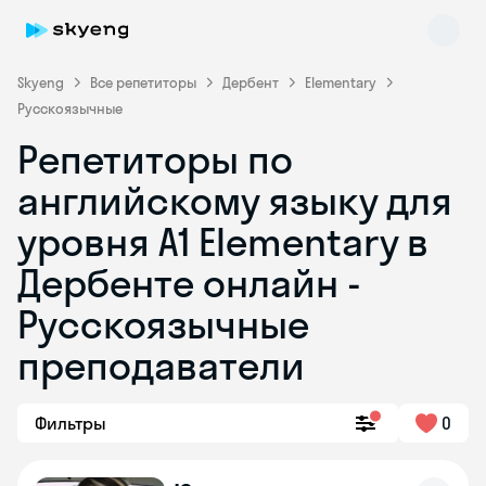
Skyeng
Все репетиторы
Дербент
Elementary
Русскоязычные
Репетиторы по
английскому языку для
уровня A1 Elementary в
Дербенте онлайн -
Skyeng Chat
online
Русскоязычные
преподаватели
Фильтры
0