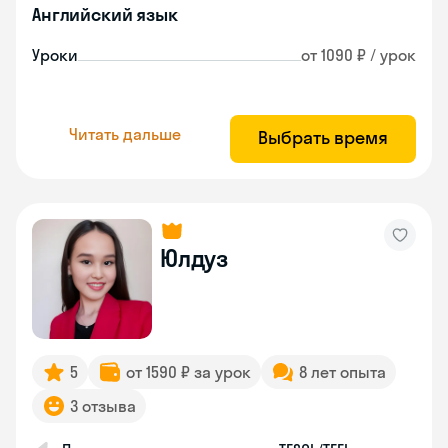
Английский язык
Уроки
от 1090 ₽ / урок
Читать дальше
Выбрать время
Юлдуз
5
от 1590 ₽ за урок
8 лет опыта
3 отзыва