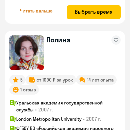
Читать дальше
Выбрать время
Полина
5
от 1090 ₽ за урок
14 лет опыта
1 отзыв
Уральская академия государственной
•
2007 г.
службы
•
2007 г.
London Metropolitan University
ФГБОУ ВО «Российская академия народного