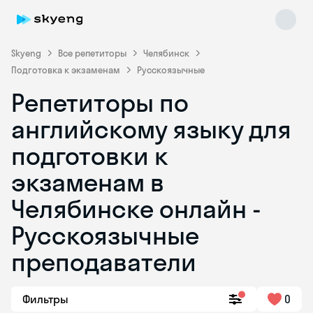
Skyeng
Все репетиторы
Челябинск
Подготовка к экзаменам
Русскоязычные
Репетиторы по
английскому языку для
подготовки к
экзаменам в
Skyeng Chat
online
Челябинске онлайн -
Русскоязычные
преподаватели
Фильтры
0