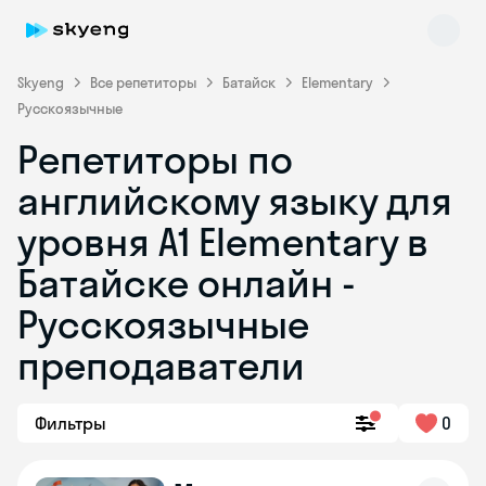
Skyeng
Все репетиторы
Батайск
Elementary
Русскоязычные
Репетиторы по
английскому языку для
уровня A1 Elementary в
Батайске онлайн -
Skyeng Chat
online
Русскоязычные
преподаватели
Фильтры
0