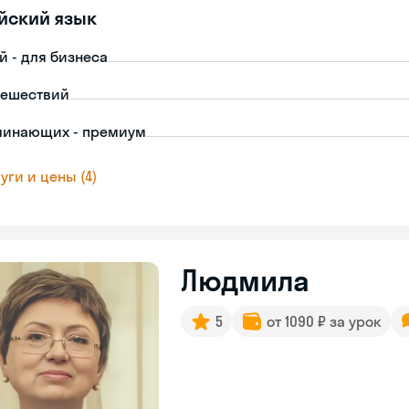
йский язык
й - для бизнеса
тешествий
чинающих - премиум
уги и цены (4)
Людмила
5
от 1090 ₽ за урок