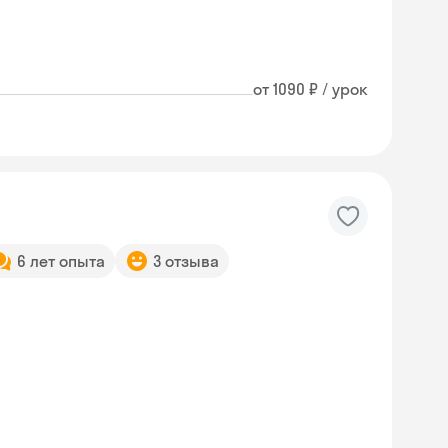
от 1090 ₽ / урок
6 лет опыта
3 отзыва
Skyeng Chat
online