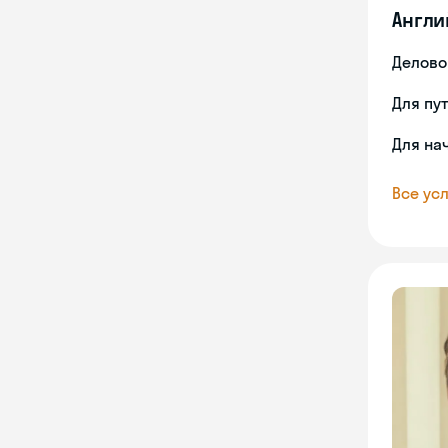
Англи
Делово
Для пу
Для на
Все усл