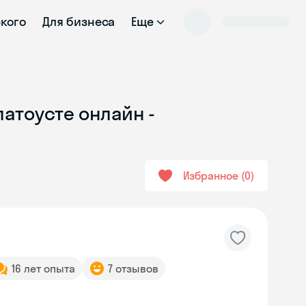
ского
Для бизнеса
Еще
латоусте онлайн -
Избранное
0
16 лет опыта
7 отзывов