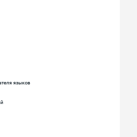
ателя языков
ий