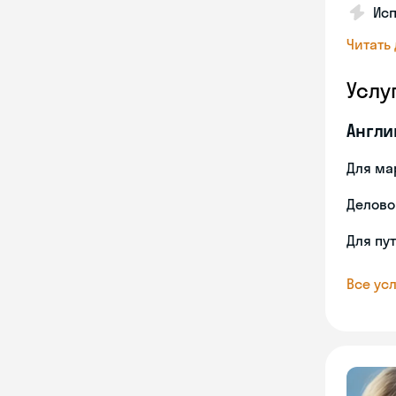
Ис
Читать
Услу
Англи
Для ма
Делово
Для пу
Все усл