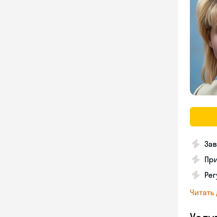
За
При
Ре
Читать