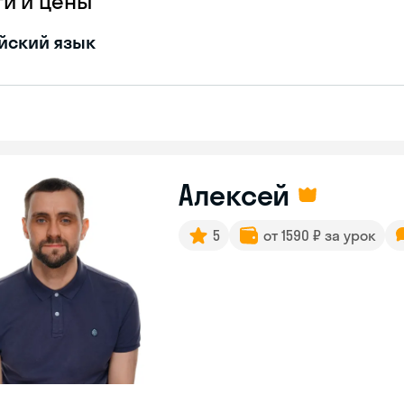
ги и цены
йский язык
Алексей
5
от 1590 ₽ за урок