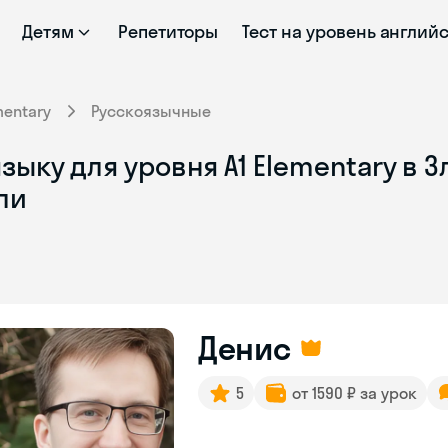
Детям
Репетиторы
Тест на уровень англий
mentary
Русскоязычные
ыку для уровня A1 Elementary в З
ли
Денис
5
от 1590 ₽ за урок