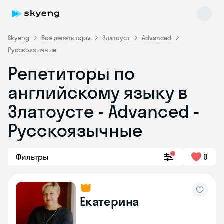
Skyeng
Все репетиторы
Златоуст
Advanced
Русскоязычные
Репетиторы по
английскому языку в
Златоусте - Advanced -
Русскоязычные
Skyeng Chat
online
Фильтры
0
Екатерина