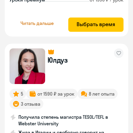
Читать дальше
Выбрать время
Юлдуз
5
от 1590 ₽ за урок
8 лет опыта
3 отзыва
Получила степень магистра TESOL/TEFL в
Webster University
Жила в Италии и свободно говорит на