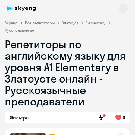
Skyeng
Все репетиторы
Златоуст
Elementary
Русскоязычные
Репетиторы по
английскому языку для
уровня A1 Elementary в
Златоусте онлайн -
Skyeng Chat
online
Русскоязычные
преподаватели
Фильтры
0