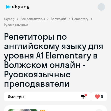
Skyeng
Все репетиторы
Волжский
Elementary
Русскоязычные
Репетиторы по
английскому языку для
уровня A1 Elementary в
Волжском онлайн -
Skyeng Chat
online
Русскоязычные
преподаватели
Фильтры
0