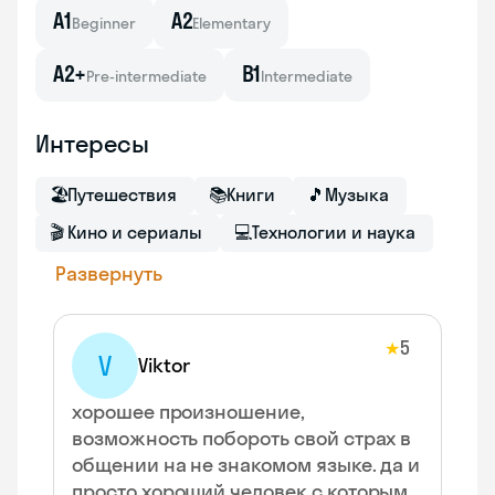
A1
A2
Beginner
Elementary
A2+
B1
Pre-intermediate
Intermediate
Интересы
🏖
Путешествия
📚
Книги
🎵
Музыка
🎬
Кино и сериалы
💻
Технологии и наука
Развернуть
5
★
V
Viktor
хорошее произношение,
возможность побороть свой страх в
общении на не знакомом языке. да и
просто хороший человек с которым