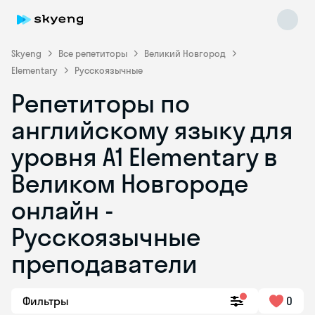
Skyeng
Все репетиторы
Великий Новгород
Elementary
Русскоязычные
Репетиторы по
английскому языку для
уровня A1 Elementary в
Великом Новгороде
Skyeng Chat
online
онлайн -
Русскоязычные
преподаватели
Фильтры
0