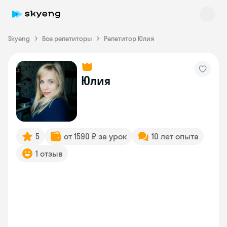
Skyeng
Все репетиторы
Репетитор Юлия
Юлия
Skyeng Chat
online
5
от 1590 ₽ за урок
10 лет опыта
1 отзыв