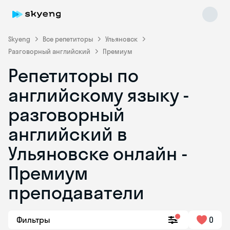
Skyeng
Все репетиторы
Ульяновск
Разговорный английский
Премиум
Репетиторы по
английскому языку -
разговорный
английский в
Skyeng Chat
online
Ульяновске онлайн -
Премиум
преподаватели
Фильтры
0