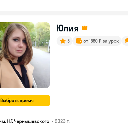
Юлия
5
от 1880 ₽ за урок
Выбрать время
•
2023 г.
им. Н.Г. Чернышевского