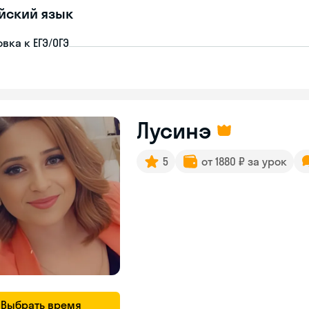
йский язык
вка к ЕГЭ/ОГЭ
Лусинэ
5
от 1880 ₽ за урок
Выбрать время