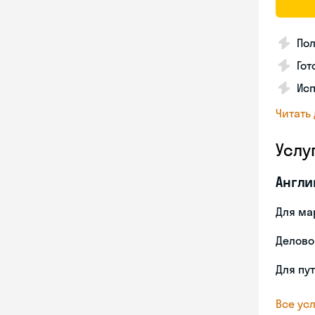
Пол
Гот
Исп
Читать
Услу
Англи
Для ма
Делово
Для пу
Все усл