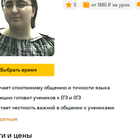
5
от 1880 ₽ за урок
Выбрать время
чает спонтанному общению и точности языка
ешно готовит учеников к ЕГЭ и ОГЭ
тает честность важной в общении с учениками
 дальше
ги и цены