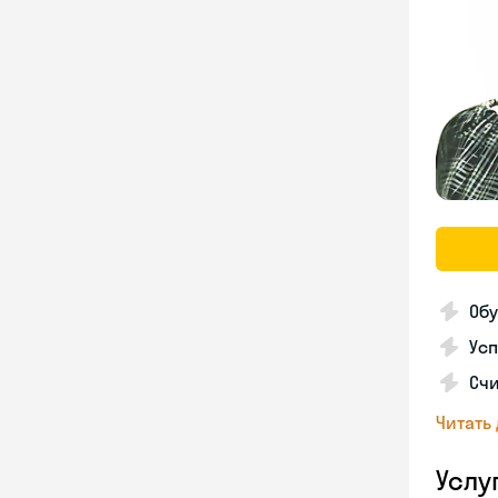
Обу
Усп
Счи
Читать
Услу