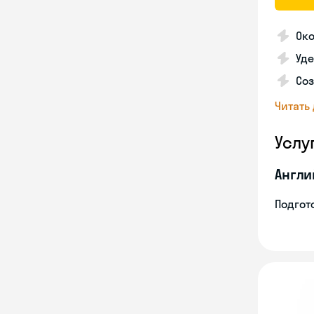
Ок
Уде
Со
Читать
Услу
Англи
Подгото