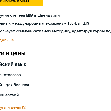
Выбрать время
учил степень MBA в Швейцарии
овит к международным экзаменам TOEFL и IELTS
ользует коммуникативную методику, адаптируя курсы по
 дальше
ги и цены
йский язык
ркетологов
й - для бизнеса
тешествий
уги и цены (5)