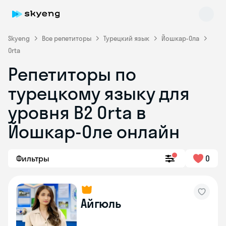
Skyeng
Все репетиторы
Турецкий язык
Йошкар-Ола
Orta
Репетиторы по
турецкому языку для
уровня B2 Orta в
Skyeng Chat
online
Йошкар-Оле онлайн
Фильтры
0
Айгюль