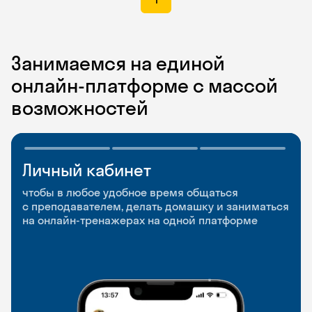
Занимаемся на единой
онлайн-платформе с массой
возможностей
Личный кабинет
Мобильное
Разговорные клубы
приложение
и Talks
чтобы в любое удобное время общаться
с преподавателем, делать домашку и заниматься
чтобы заниматься и изучать новые слова где
Групповые занятия для разговорной практики
на онлайн-тренажерах на одной платформе
и когда удобно
и индивидуальные встречи с преподавателями
со всего мира, чтобы общаться на английском
свободно