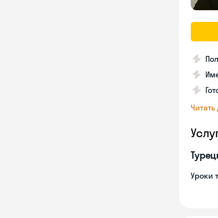
Пол
Име
Гот
Читать
Услу
Турец
Уроки 