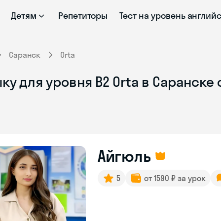
Детям
Репетиторы
Тест на уровень англий
Саранск
Orta
ку для уровня B2 Orta в Саранске
Айгюль
5
от 1590 ₽ за урок