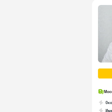
Мос
Ок
Им