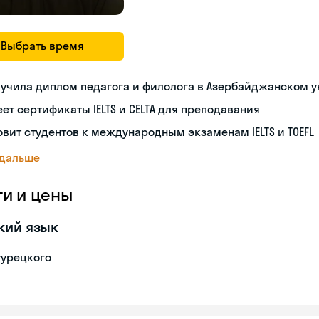
Выбрать время
учила диплом педагога и филолога в Азербайджанском 
ет сертификаты IELTS и CELTA для преподавания
овит студентов к международным экзаменам IELTS и TOEFL
 дальше
ги и цены
кий язык
турецкого