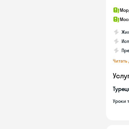
Мор
Мос
Жил
Ис
Пр
Читать
Услу
Турец
Уроки 