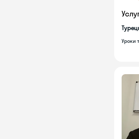
Услу
Турец
Уроки 