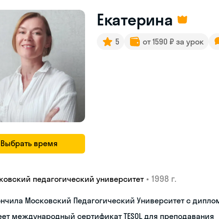
Екатерина
5
от 1590 ₽ за урок
Выбрать время
•
1998 г.
ковский педагогический университет
ончила Московский Педагогический Университет с дипло
еет международный сертификат TESOL для преподавания