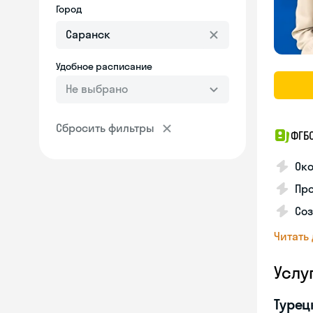
Город
Удобное расписание
Не выбрано
Сбросить фильтры
ФГБ
Око
Про
Соз
Читать
Услу
Турец