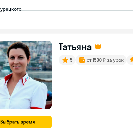
турецкого
Татьяна
5
от 1590 ₽ за урок
Выбрать время