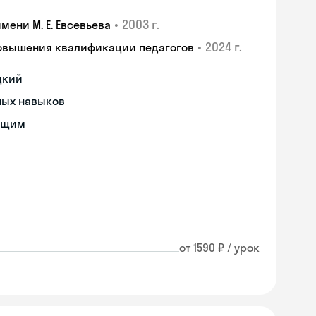
•
2003 г.
ени М. Е. Евсевьева
•
2024 г.
повышения квалификации педагогов
цкий
ных навыков
ющим
от 1590 ₽ / урок