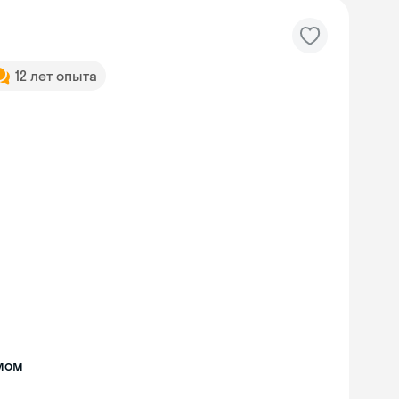
12 лет опыта
мом
Skyeng Chat
online