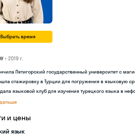
Выбрать время
•
2019 г.
ОУ
нчила Пятигорский государственный университет с маг
шла стажировку в Турции для погружения в языковую с
дала языковой клуб для изучения турецкого языка в не
 дальше
ги и цены
кий язык