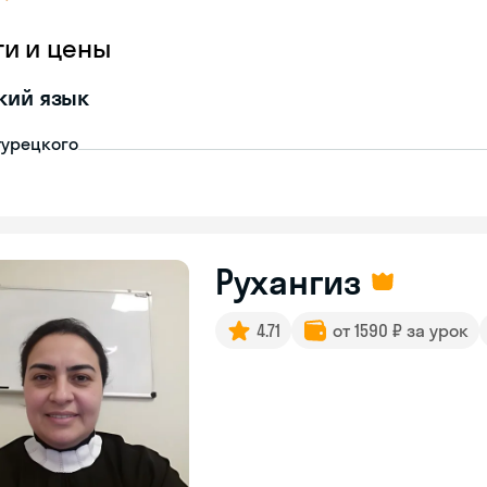
ги и цены
кий язык
турецкого
Рухангиз
4.71
от 1590 ₽ за урок