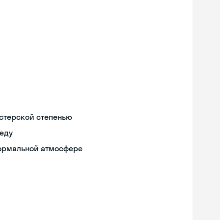
истерской степенью
реду
формальной атмосфере