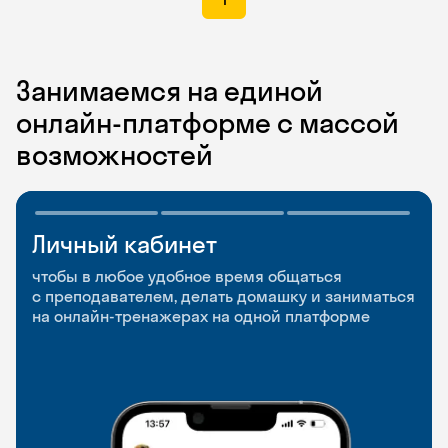
Занимаемся на единой
онлайн-платформе с массой
возможностей
Личный кабинет
Мобильное
Разговорные клубы
приложение
и Talks
чтобы в любое удобное время общаться
с преподавателем, делать домашку и заниматься
чтобы заниматься и изучать новые слова где
Групповые занятия для разговорной практики
на онлайн-тренажерах на одной платформе
и когда удобно
и индивидуальные встречи с преподавателями
со всего мира, чтобы общаться на английском
свободно