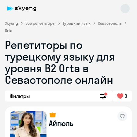
Skyeng
Все репетиторы
Турецкий язык
Севастополь
Orta
Репетиторы по
турецкому языку для
уровня B2 Orta в
Skyeng Chat
online
Севастополе онлайн
Фильтры
0
Айгюль