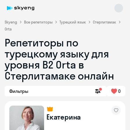
Skyeng
Все репетиторы
Турецкий язык
Стерлитамак
Orta
Репетиторы по
турецкому языку для
уровня B2 Orta в
Skyeng Chat
online
Стерлитамаке онлайн
Фильтры
0
Екатерина