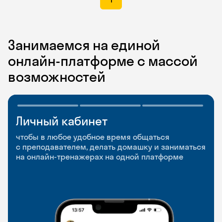
Занимаемся на единой
онлайн-платформе с массой
возможностей
Личный кабинет
Мобильное
Разговорные клубы
приложение
и Talks
чтобы в любое удобное время общаться
с преподавателем, делать домашку и заниматься
чтобы заниматься и изучать новые слова где
Групповые занятия для разговорной практики
на онлайн-тренажерах на одной платформе
и когда удобно
и индивидуальные встречи с преподавателями
со всего мира, чтобы общаться на английском
свободно