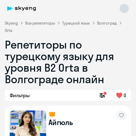
Skyeng
Все репетиторы
Турецкий язык
Волгоград
Orta
Репетиторы по
турецкому языку для
уровня B2 Orta в
Skyeng Chat
online
Волгограде онлайн
Фильтры
0
Айгюль