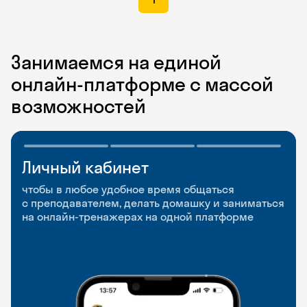
Занимаемся на единой
онлайн-платформе с массой
возможностей
Личный кабинет
Мобильное
Разговорные клубы
приложение
и Talks
чтобы в любое удобное время общаться
с преподавателем, делать домашку и заниматься
чтобы заниматься и изучать новые слова где
Групповые занятия для разговорной практики
на онлайн-тренажерах на одной платформе
и когда удобно
и индивидуальные встречи с преподавателями
со всего мира, чтобы общаться на английском
свободно