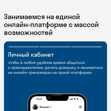
Занимаемся на единой
онлайн-платформе с массой
возможностей
Личный кабинет
Мобильное
Разговорные клубы
приложение
и Talks
чтобы в любое удобное время общаться
с преподавателем, делать домашку и заниматься
чтобы заниматься и изучать новые слова где
Групповые занятия для разговорной практики
на онлайн-тренажерах на одной платформе
и когда удобно
и индивидуальные встречи с преподавателями
со всего мира, чтобы общаться на английском
свободно