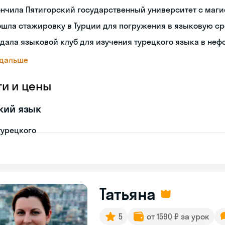
нчила Пятигорский государственный университет с маг
шла стажировку в Турции для погружения в языковую с
дала языковой клуб для изучения турецкого языка в не
 дальше
ги и цены
кий язык
турецкого
Татьяна
5
от 1590 ₽ за урок