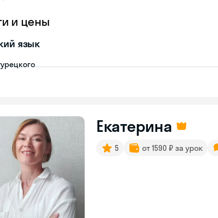
ги и цены
кий язык
турецкого
Екатерина
5
от 1590 ₽ за урок