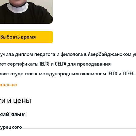
Выбрать время
учила диплом педагога и филолога в Азербайджанском 
ет сертификаты IELTS и CELTA для преподавания
овит студентов к международным экзаменам IELTS и TOEFL
 дальше
ги и цены
кий язык
турецкого