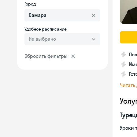
Город
Удобное расписание
Не выбрано
Пол
Сбросить фильтры
Име
Гот
Читать
Услу
Турец
Уроки 