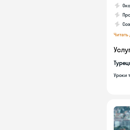
Око
Про
Соз
Читать
Услу
Турец
Уроки 