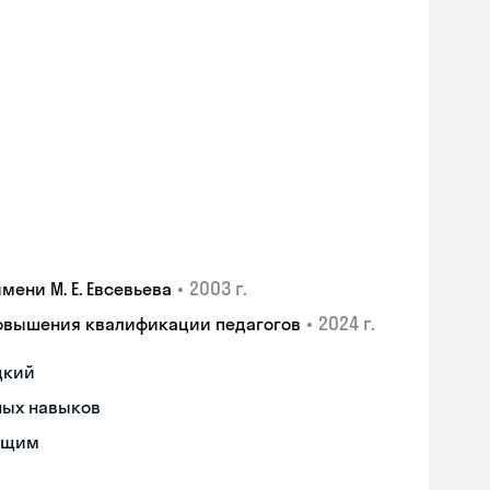
•
2003 г.
ени М. Е. Евсевьева
•
2024 г.
повышения квалификации педагогов
цкий
ных навыков
ющим