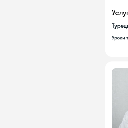
Услу
Турец
Уроки 