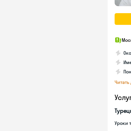
Мос
Ок
Им
Пон
Читать
Услу
Турец
Уроки 