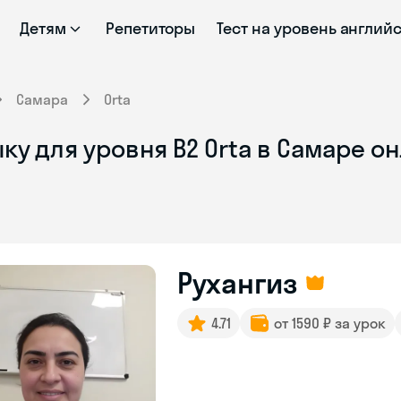
Детям
Репетиторы
Тест на уровень англий
Самара
Orta
ку для уровня B2 Orta в Самаре о
Рухангиз
4.71
от 1590 ₽ за урок