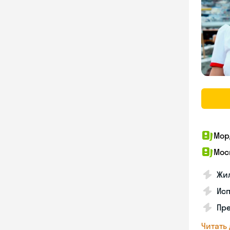
Мор
Мос
Жил
Ис
Пр
Читать