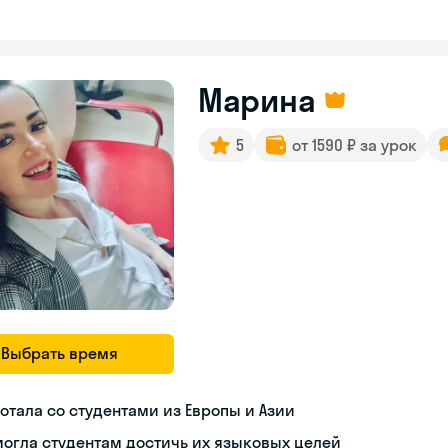
Марина
5
от 1590 ₽ за урок
Выбрать время
отала со студентами из Европы и Азии
огла студентам достичь их языковых целей