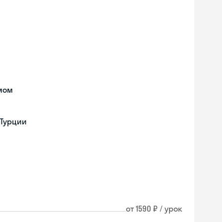
мом
 Турции
от 1590 ₽ / урок