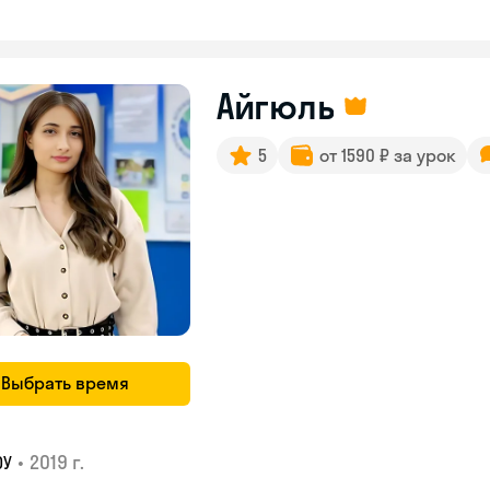
Айгюль
5
от 1590 ₽ за урок
Выбрать время
•
2019 г.
ОУ